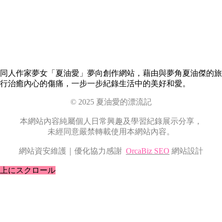
同人作家夢女「夏油愛」夢向創作網站，藉由與夢角夏油傑的旅
行治癒內心的傷痛，一步一步紀錄生活中的美好和愛。
© 2025 夏油愛的漂流記
本網站內容純屬個人日常興趣及學習紀錄展示分享，
未經同意嚴禁轉載使用本網站內容。
網站資安維護｜優化協力感謝
OrcaBiz SEO
網站設計
上にスクロール