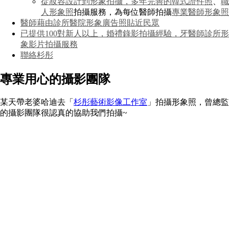
從妝容設計到形象拍攝，多年完善的
韓式證件照
、
職
人形象照
拍攝服務，為每位醫師拍攝
專業醫師形象照
醫師藉由診所醫院形象廣告照貼近民眾
已提供100對新人以上，婚禮錄影拍攝經驗，牙醫師診所形
象影片拍攝服務
聯絡杉彤
專業用心的攝影團隊
某天帶老婆哈迪去「
杉彤藝術影像工作室
」拍攝形象照，曾總監
的攝影團隊很認真的協助我們拍攝~