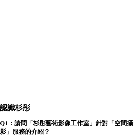
認識杉彤
Q1：請問「杉彤藝術影像工作室」針對「空間攝
影」服務的介紹？