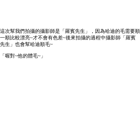
這次幫我們拍攝的攝影師是「羅賓先生」，因為哈迪的毛需要順
一順比較漂亮~才不會有色差~後來拍攝的過程中攝影師「羅賓
先生」也會幫哈迪順毛~
「喔對~他的體毛~」