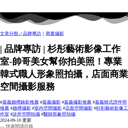
文章分類／
品牌專訪
｜
商業攝影
| 品牌專訪 | 杉彤藝術影像工作
室-帥哥美女幫你拍美照！專業
韓式職人形象照拍攝，店面商業
空間攝影服務
#
嘉義婚禮錄影推薦
#
嘉義攝影
#
嘉義攝影推薦
#
嘉義韓式證件照
推薦
#
婚禮攝影
#
室內空間攝影
#
店面空間攝影
#
杉彤藝術影像工
作室
#
診所空間拍攝
#
醫師形象照拍攝
2024-09-10 更新
快速閱讀目錄