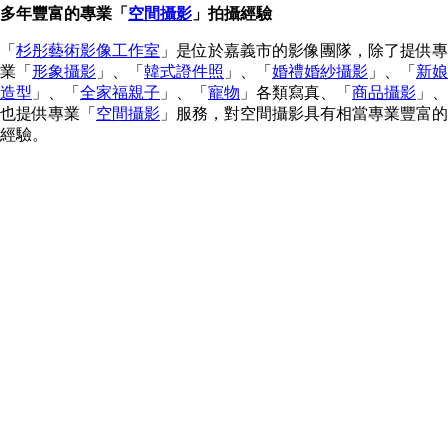
多年豐富的專業「
空間攝影
」拍攝經驗
「
杉彤藝術影像工作室
」是位於嘉義市的影像團隊，除了提供專
業「
形象攝影
」、「
韓式證件照
」、「
婚禮婚紗攝影
」、「
新娘
造型
」、「
全家福親子
」、「
寵物
」各類寫真、「
商品攝影
」、
也提供專業「
空間攝影
」服務，對空間攝影具有相當專業豐富的
經驗。