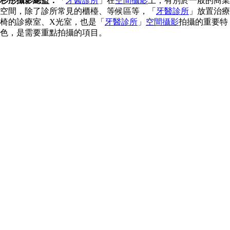
杉彤攝影總監：
「
牙醫診所
」在
空間攝影
上，有別於一般的商業
空間，除了診所常見的櫃檯、等候區等，「
牙醫診所
」放置治療
椅的診療室、X光室，也是「
牙醫診所
」
空間攝影
拍攝的重要特
色，是需要重點拍攝的項目。