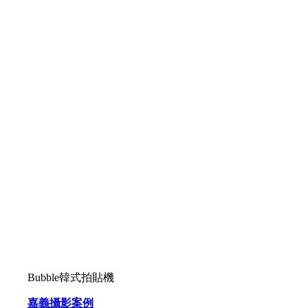
Bubble韓式拍貼機
嘉義攝影案例