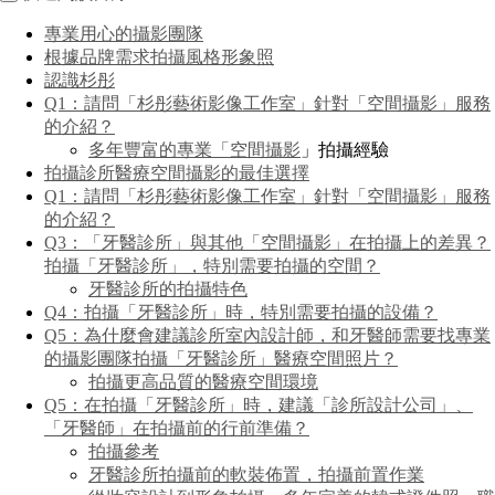
專業用心的攝影團隊
根據品牌需求拍攝風格形象照
認識杉彤
Q1：請問「杉彤藝術影像工作室」針對「空間攝影」服務
的介紹？
多年豐富的專業「
空間攝影
」拍攝經驗
拍攝診所醫療空間攝影的最佳選擇
Q1：請問「杉彤藝術影像工作室」針對「空間攝影」服務
的介紹？
Q3：「牙醫診所」與其他「空間攝影」在拍攝上的差異？
拍攝「牙醫診所」，特別需要拍攝的空間？
牙醫診所的拍攝特色
Q4：拍攝「牙醫診所」時，特別需要拍攝的設備？
Q5：為什麼會建議診所室內設計師，和牙醫師需要找專業
的攝影團隊拍攝「牙醫診所」醫療空間照片？
拍攝更高品質的醫療空間環境
Q5：在拍攝「牙醫診所」時，建議「診所設計公司」、
「牙醫師」在拍攝前的行前準備？
拍攝參考
牙醫診所拍攝前的軟裝佈置，拍攝前置作業