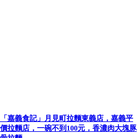
「嘉義食記」月見町拉麵東義店，嘉義平
價拉麵店，一碗不到100元，香濃肉大塊豚
骨拉麵