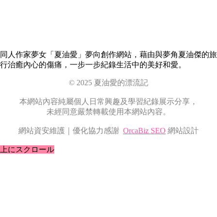
同人作家夢女「夏油愛」夢向創作網站，藉由與夢角夏油傑的旅
行治癒內心的傷痛，一步一步紀錄生活中的美好和愛。
© 2025 夏油愛的漂流記
本網站內容純屬個人日常興趣及學習紀錄展示分享，
未經同意嚴禁轉載使用本網站內容。
網站資安維護｜優化協力感謝
OrcaBiz SEO
網站設計
上にスクロール