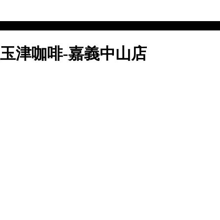
玉津咖啡-嘉義中山店