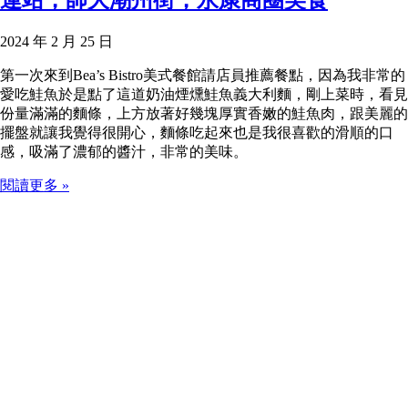
2024 年 2 月 25 日
第一次來到Bea’s Bistro美式餐館請店員推薦餐點，因為我非常的
愛吃鮭魚於是點了這道奶油煙燻鮭魚義大利麵，剛上菜時，看見
份量滿滿的麵條，上方放著好幾塊厚實香嫩的鮭魚肉，跟美麗的
擺盤就讓我覺得很開心，麵條吃起來也是我很喜歡的滑順的口
感，吸滿了濃郁的醬汁，非常的美味。
閱讀更多 »