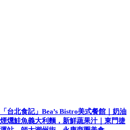
「台北食記」Bea’s Bistro美式餐館｜奶油
煙燻鮭魚義大利麵，新鮮蔬果汁｜東門捷
運站，師大潮州街，永康商圈美食