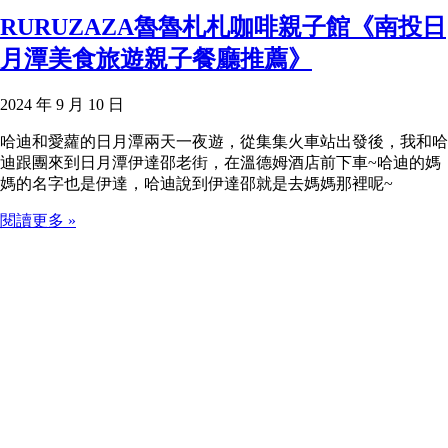
RURUZAZA魯魯札札咖啡親子館《南投日
月潭美食旅遊親子餐廳推薦》
2024 年 9 月 10 日
哈迪和愛蘿的日月潭兩天一夜遊，從集集火車站出發後，我和哈
迪跟團來到日月潭伊達邵老街，在溫德姆酒店前下車~哈迪的媽
媽的名字也是伊達，哈迪說到伊達邵就是去媽媽那裡呢~
閱讀更多 »