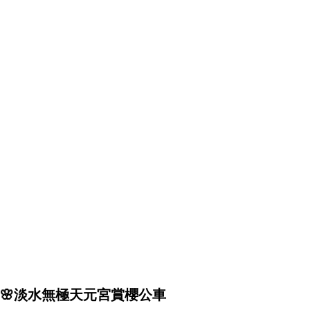
🌸淡水無極天元宮賞櫻公車