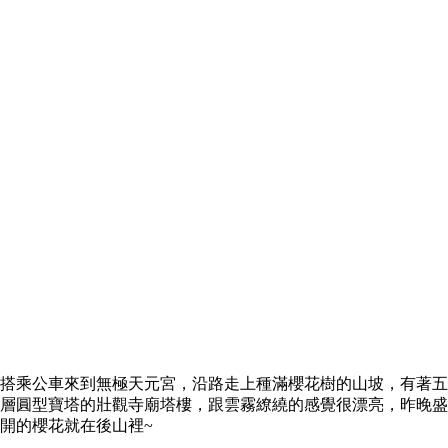
搭乘公車來到無極天元宮，沿路走上種滿櫻花樹的山坡，有著五
層圓型寶塔的壯觀寺廟塔樓，跟雲霧繚繞的感覺很漂亮，昨晚盛
開的櫻花就在後山裡~