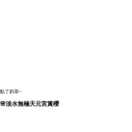
點了奶茶~
🌸淡水無極天元宮賞櫻