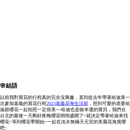
🌸結語
以前我對賞花的行程真的完全沒興趣，直到從去年帶著哈迪第一
次參加嘉義的賞花行程
2023嘉義花海生活節
，想到可愛的老婆哈
迪跟櫻花一起拍照一定很美~~哈迪也是個幸運的寶貝，我們在
台北的最後一天剛好夜晚櫻花悄悄盛開了~就決定帶著哈迪來找
櫻花~等到櫻花季開始~一起在淡水無極天元宮的美麗花海賞櫻
吧~