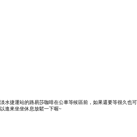
淡水捷運站的路易莎咖啡在公車等候區前，如果還要等很久也可
以進來坐坐休息放鬆一下喔~