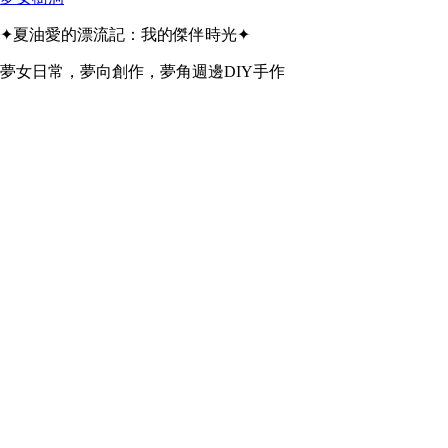
✦夏油愛的漂流記：我的傑伴時光✦
夢女日常，夢向創作，夢角週邊DIY手作