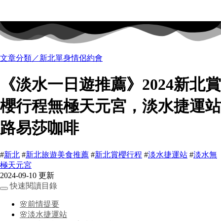
文章分類／
新北單身情侶約會
《淡水一日遊推薦》2024新北賞
櫻行程無極天元宮，淡水捷運站
路易莎咖啡
#
新北
#
新北旅遊美食推薦
#
新北賞櫻行程
#
淡水捷運站
#
淡水無
極天元宮
2024-09-10 更新
快速閱讀目錄
🌸前情提要
🌸淡水捷運站