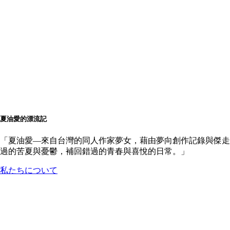
夏油愛的漂流記
「夏油愛––來自台灣的同人作家夢女，藉由夢向創作記錄與傑走
過的苦夏與憂鬱，補回錯過的青春與喜悅的日常。」
私たちについて