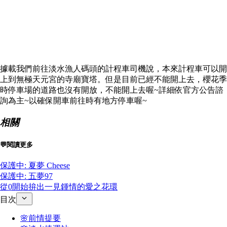
據載我們前往淡水漁人碼頭的計程車司機說，本來計程車可以開
上到無極天元宮的寺廟寶塔。但是目前已經不能開上去，櫻花季
時停車場的道路也沒有開放，不能開上去喔~詳細依官方公告諮
詢為主~以確保開車前往時有地方停車喔~
相關
💬閱讀更多
保護中: 夏夢 Cheese
保護中: 五夢97
從0開始拚出一見鍾情的愛之花環
目次
🌸前情提要