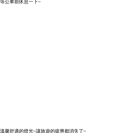
等公車前休息一下~
溫馨舒適的燈光~讓旅遊的疲憊都消失了~