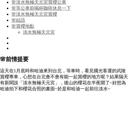
🌸淡水無極天元宮賞櫻公車
🌸等公車前喝杯咖啡休息一下
🌸淡水無極天元宮賞櫻
🌸結語
🌸賞櫻地點
淡水無極天元宮
🌸前情提要
這天在1月底時和哈迪來到台北，等車時，看見國光客運的武陵
賞櫻專車，心想在台北會不會有能一起賞櫻的地方呢？結果隔天
有新聞說「淡水無極天元宮」，後山的櫻花在半夜開了~好想為
哈迪拍下和櫻花合照的畫面~於是和哈迪一起前往淡水~