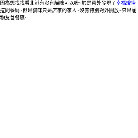
因為想找找看北港有沒有貓咪可以吸~於是意外發現了
幸福燈塔
這間餐廳~但是貓咪只是店家的家人~沒有特別對外開放~只是寵
物友善餐廳~