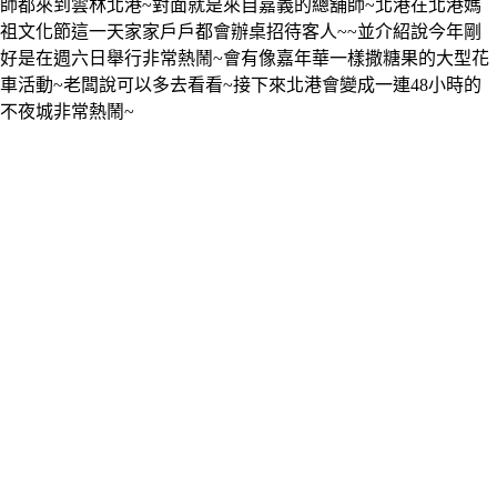
師都來到雲林北港~對面就是來自嘉義的總舖師~北港在北港媽
祖文化節這一天家家戶戶都會辦桌招待客人~~並介紹說今年剛
好是在週六日舉行非常熱鬧~會有像嘉年華一樣撒糖果的大型花
車活動~老闆說可以多去看看~接下來北港會變成一連48小時的
不夜城非常熱鬧~