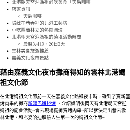
北港朝天宮迎媽祖必吃美食「天后咖啡」
店家資訊
天后咖啡
隱藏在巷弄裡的北港工藝坊
小吃攤商林立的熱鬧圓環
北港朝天宮迎媽祖的繞境活動時間
農曆3月19、20日2天
雲林美食旅遊推薦
嘉義文化夜市景點
藉由嘉義文化夜市攤商得知的雲林北港媽
祖文化節
在北港媽祖文化節前一天在嘉義文化路逛夜市時，碰到了賣新疆
烤肉串的攤商
新疆巴适烧烤
，介紹說明後兩天有北港朝天宮迎
媽祖的廟會活動~會去現場擺攤賣烤肉串~所以就決定出發去雲
林北港，和老婆哈迪體驗人生第一次的媽祖文化節~