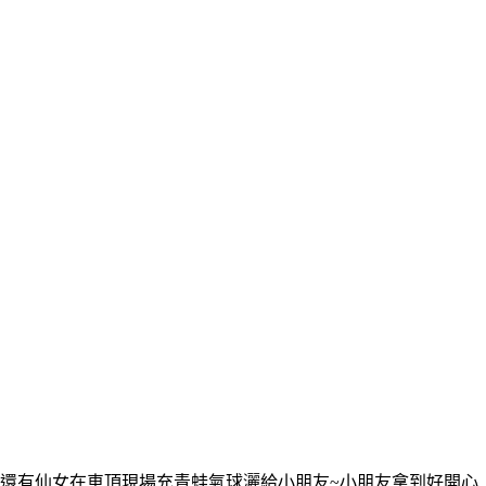
還有仙女在車頂現場充青蛙氣球灑給小朋友~小朋友拿到好開心