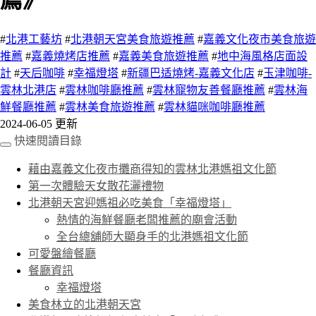
薦》
#
北港工藝坊
#
北港朝天宮美食旅遊推薦
#
嘉義文化夜市美食旅遊
推薦
#
嘉義燒烤店推薦
#
嘉義美食旅遊推薦
#
地中海風格店面設
計
#
天后咖啡
#
幸福燈塔
#
新疆巴适燒烤-嘉義文化店
#
玉津咖啡-
雲林北港店
#
雲林咖啡廳推薦
#
雲林寵物友善餐廳推薦
#
雲林海
鮮餐廳推薦
#
雲林美食旅遊推薦
#
雲林貓咪咖啡廳推薦
2024-06-05 更新
快速閱讀目錄
藉由嘉義文化夜市攤商得知的雲林北港媽祖文化節
第一次體驗天女散花灑禮物
北港朝天宮迎媽祖必吃美食「幸福燈塔」
熱情的海鮮餐廳老闆推薦的廟會活動
全台總舖師大顯身手的北港媽祖文化節
可愛盤繪餐廳
餐廳資訊
幸福燈塔
美食林立的北港朝天宮