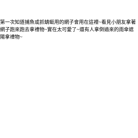
第一次知道捕魚或抓蜻蜓用的網子會用在這裡~看見小朋友拿著
網子跑來跑去拿禮物~實在太可愛了~還有人拿倒過來的雨傘遮
陽拿禮物~