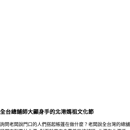
全台總舖師大顯身手的北港媽祖文化節
詢問老闆說門口的人們搭起帳篷在做什麼？老闆說全台灣的總舖