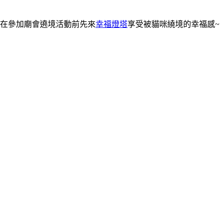
在參加廟會遶境活動前先來
幸福燈塔
享受被貓咪繞境的幸福感~