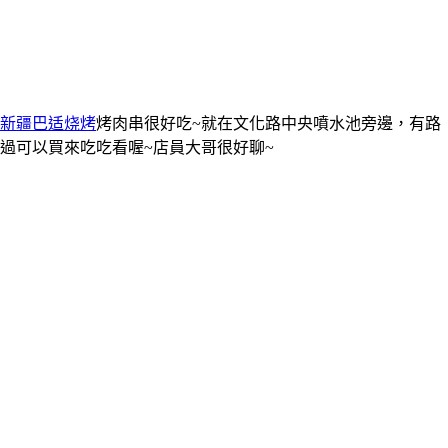
新疆巴适烧烤
烤肉串很好吃~就在文化路中央噴水池旁邊，有路
過可以買來吃吃看喔~店員大哥很好聊~