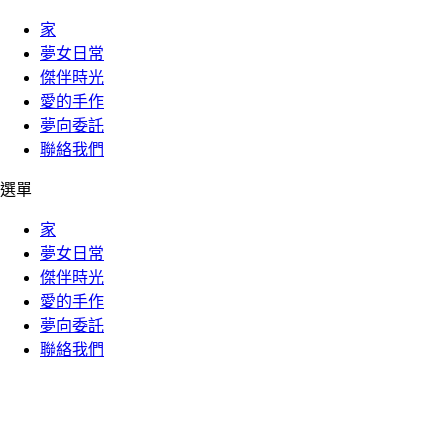
家
夢女日常
傑伴時光
愛的手作
夢向委託
聯絡我們
選單
家
夢女日常
傑伴時光
愛的手作
夢向委託
聯絡我們