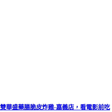
雙華盛藥膳脆皮炸雞-嘉義店，看電影前吃