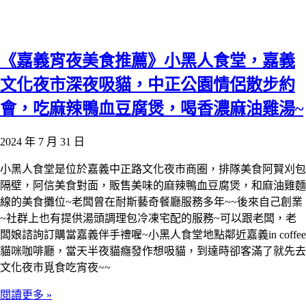
《嘉義宵夜美食推薦》小黑人食堂，嘉義
文化夜市深夜吸貓，中正公園情侶散步約
會，吃麻辣鴨血豆腐煲，喝香濃麻油雞湯~
2024 年 7 月 31 日
小黑人食堂是位於嘉義中正路文化夜市商圈，排隊美食阿賢刈包
隔壁，阿信美食對面，販售美味的麻辣鴨血豆腐煲，和麻油雞麵
線的美食攤位~老闆曾在耐斯藝奇餐廳服務多年~~後來自己創業
~社群上也有提供湯頭調理包冷凍宅配的服務~可以跟老闆，老
闆娘諮詢訂購當嘉義伴手禮喔~小黑人食堂地點鄰近嘉義in coffee
貓咪咖啡廳，當天半夜貓癮發作想吸貓，到達時卻客滿了就先去
文化夜市覓食吃宵夜~~
閱讀更多 »