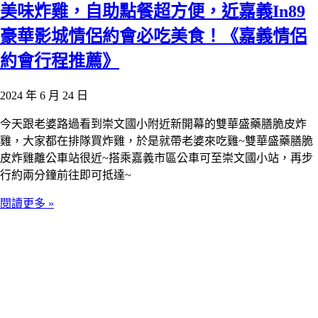
美味炸雞，自助點餐超方便，近嘉義In89
豪華影城情侶約會必吃美食！《嘉義情侶
約會行程推薦》
2024 年 6 月 24 日
今天跟老婆路過看到崇文國小附近新開幕的雙華盛藥膳脆皮炸
雞，大家都在排隊買炸雞，於是就帶老婆來吃雞~雙華盛藥膳脆
皮炸雞離公車站很近~搭乘嘉義市區公車可至崇文國小站，再步
行約兩分鐘前往即可抵達~
閱讀更多 »