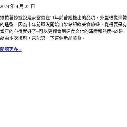
2024 年 4 月 25 日
捲捲薯條據說是麥當勞在11年前曾經推出的品項，外型很像彈簧
的造型，因為十年前還沒開始自架站記錄美食旅遊，覺得要是有
當年的心得就好了~可以更體會到速食文化的演變和熱度~於是
藉由本次復刻，來記錄一下這個新品美食~
閱讀更多 »