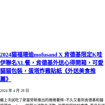
2024貓福珊迪mofusand X 肯德基限定K哇
伊聯名XL餐，肯德基外送心得開箱，可愛
貓貓包裝，蛋塔炸雞貼紙《外送美食推
薦》
2024 年 4 月 28 日
繼上次試吃了麥當勞新推出的捲捲薯條~不久又看到肯德基和貓