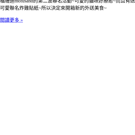
福珊迪mofusand的第二波聯名活動~可愛的貓咪好療癒~而且有送
可愛聯名炸雞貼紙~所以決定來開箱新的外送美食~
閱讀更多 »