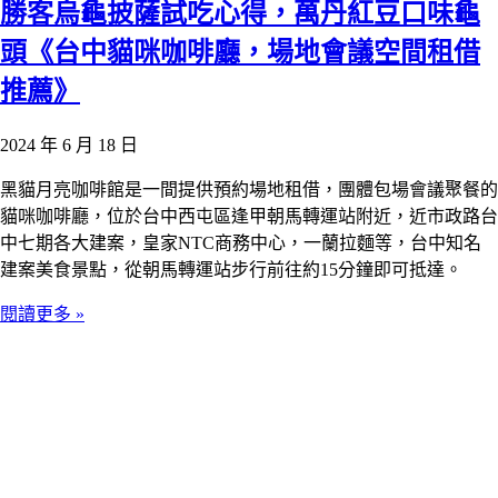
勝客烏龜披薩試吃心得，萬丹紅豆口味龜
頭《台中貓咪咖啡廳，場地會議空間租借
推薦》
2024 年 6 月 18 日
黑貓月亮咖啡館是一間提供預約場地租借，團體包場會議聚餐的
貓咪咖啡廳，位於台中西屯區逢甲朝馬轉運站附近，近市政路台
中七期各大建案，皇家NTC商務中心，一蘭拉麵等，台中知名
建案美食景點，從朝馬轉運站步行前往約15分鐘即可抵達。
閱讀更多 »