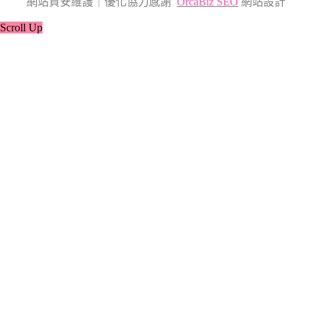
網站資安維護｜優化協力感謝
OrcaBiz SEO
網站設計
Scroll Up