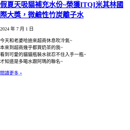
假夏天吸貓補充水份~榮獲ITQI米其林國
際大獎，微鹼性竹炭離子水
2024 年 7 月 1 日
今天和老婆哈迪來超商休息吹冷氣~
本來到超商幾乎都買奶茶的我~
看到可愛的貓貓瓶裝水就忍不住入手一瓶~
才知道是多喝水跟阿瑪的聯名~
閱讀更多 »