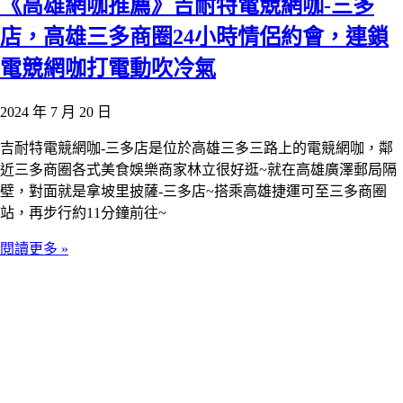
《高雄網咖推薦》吉耐特電競網咖-三多
店，高雄三多商圈24小時情侶約會，連鎖
電競網咖打電動吹冷氣
2024 年 7 月 20 日
吉耐特電競網咖-三多店是位於高雄三多三路上的電競網咖，鄰
近三多商圈各式美食娛樂商家林立很好逛~就在高雄廣澤郵局隔
壁，對面就是拿坡里披薩-三多店~搭乘高雄捷運可至三多商圈
站，再步行約11分鐘前往~
閱讀更多 »