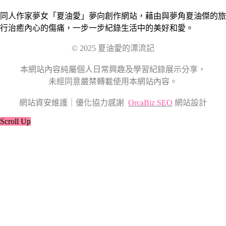
同人作家夢女「夏油愛」夢向創作網站，藉由與夢角夏油傑的旅
行治癒內心的傷痛，一步一步紀錄生活中的美好和愛。
© 2025 夏油愛的漂流記
本網站內容純屬個人日常興趣及學習紀錄展示分享，
未經同意嚴禁轉載使用本網站內容。
網站資安維護｜優化協力感謝
OrcaBiz SEO
網站設計
Scroll Up