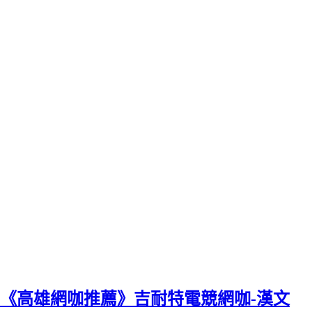
《高雄網咖推薦》吉耐特電競網咖-漢文