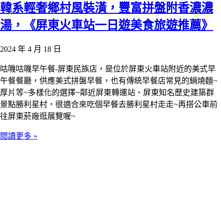
韓系輕奢鄉村風裝潢，豐富拼盤附香濃濃
湯，《屏東火車站一日遊美食旅遊推薦》
2024 年 4 月 18 日
咕嘰咕嘰早午餐-屏東民族店，是位於屏東火車站附近的美式早
午餐餐廳，供應美式拼盤早餐，也有傳統早餐店常見的鍋燒麵~
厚片等~多樣化的選擇~鄰近屏東轉運站、屏東知名歷史建築群
景點勝利星村，很適合來吃個早餐去勝利星村走走~再搭公車前
往屏東菸廠逛展覽喔~
閱讀更多 »