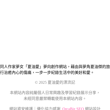
同人作家夢女「夏油愛」夢向創作網站，藉由與夢角夏油傑的旅
行治癒內心的傷痛，一步一步紀錄生活中的美好和愛。
© 2025 夏油愛的漂流記
本網站內容純屬個人日常興趣及學習紀錄展示分享，
未經同意嚴禁轉載使用本網站內容。
網站資安維護｜優化協力感謝
OrcaBiz SEO
網站設計