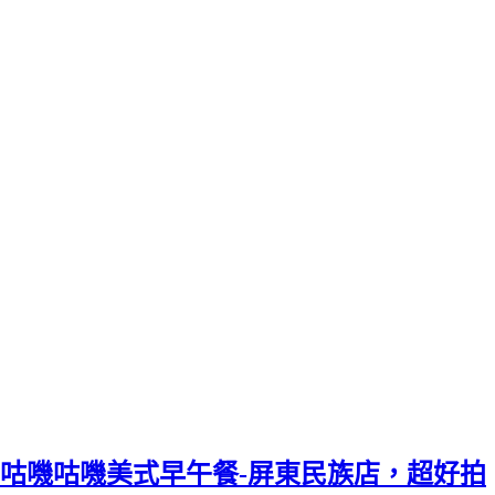
咕嘰咕嘰美式早午餐-屏東民族店，超好拍