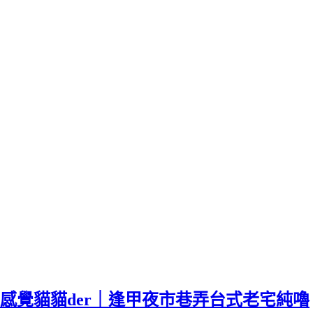
感覺貓貓der｜逢甲夜市巷弄台式老宅純嚕