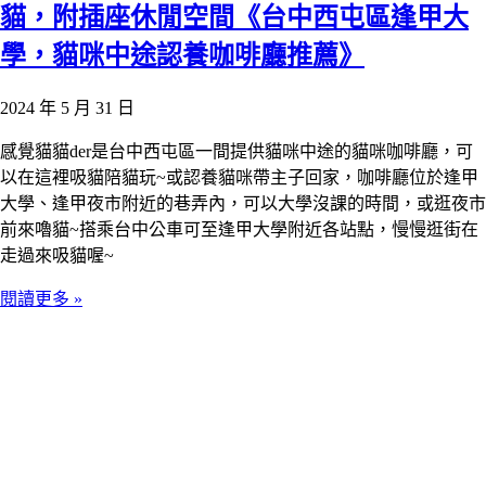
貓，附插座休閒空間《台中西屯區逢甲大
學，貓咪中途認養咖啡廳推薦》
2024 年 5 月 31 日
感覺貓貓der是台中西屯區一間提供貓咪中途的貓咪咖啡廳，可
以在這裡吸貓陪貓玩~或認養貓咪帶主子回家，咖啡廳位於逢甲
大學、逢甲夜市附近的巷弄內，可以大學沒課的時間，或逛夜市
前來嚕貓~搭乘台中公車可至逢甲大學附近各站點，慢慢逛街在
走過來吸貓喔~
閱讀更多 »