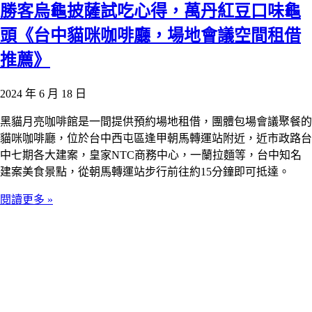
勝客烏龜披薩試吃心得，萬丹紅豆口味龜
頭《台中貓咪咖啡廳，場地會議空間租借
推薦》
2024 年 6 月 18 日
黑貓月亮咖啡館是一間提供預約場地租借，團體包場會議聚餐的
貓咪咖啡廳，位於台中西屯區逢甲朝馬轉運站附近，近市政路台
中七期各大建案，皇家NTC商務中心，一蘭拉麵等，台中知名
建案美食景點，從朝馬轉運站步行前往約15分鐘即可抵達。
閱讀更多 »