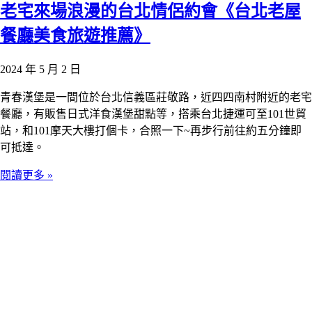
老宅來場浪漫的台北情侶約會《台北老屋
餐廳美食旅遊推薦》
2024 年 5 月 2 日
青春漢堡是一間位於台北信義區莊敬路，近四四南村附近的老宅
餐廳，有販售日式洋食漢堡甜點等，搭乘台北捷運可至101世貿
站，和101摩天大樓打個卡，合照一下~再步行前往約五分鐘即
可抵達。
閱讀更多 »