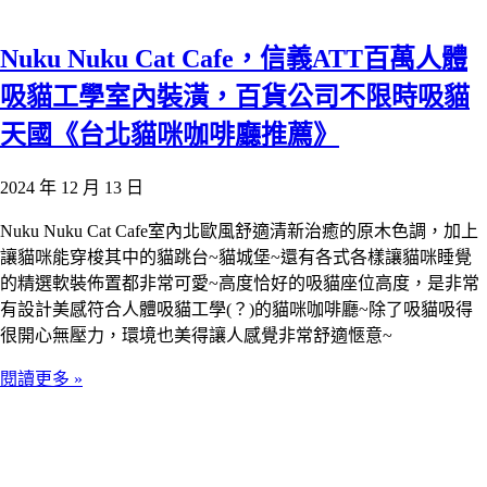
Nuku Nuku Cat Cafe，信義ATT百萬人體
吸貓工學室內裝潢，百貨公司不限時吸貓
天國《台北貓咪咖啡廳推薦》
2024 年 12 月 13 日
Nuku Nuku Cat Cafe室內北歐風舒適清新治癒的原木色調，加上
讓貓咪能穿梭其中的貓跳台~貓城堡~還有各式各樣讓貓咪睡覺
的精選軟裝佈置都非常可愛~高度恰好的吸貓座位高度，是非常
有設計美感符合人體吸貓工學(？)的貓咪咖啡廳~除了吸貓吸得
很開心無壓力，環境也美得讓人感覺非常舒適愜意~
閱讀更多 »