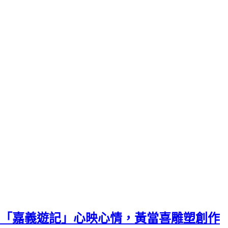
「嘉義遊記」心映心情，黃當喜雕塑創作