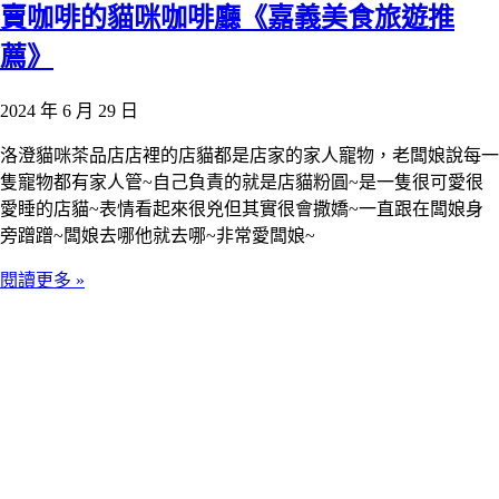
賣咖啡的貓咪咖啡廳《嘉義美食旅遊推
薦》
2024 年 6 月 29 日
洛澄貓咪茶品店店裡的店貓都是店家的家人寵物，老闆娘說每一
隻寵物都有家人管~自己負責的就是店貓粉圓~是一隻很可愛很
愛睡的店貓~表情看起來很兇但其實很會撒嬌~一直跟在闆娘身
旁蹭蹭~闆娘去哪他就去哪~非常愛闆娘~
閱讀更多 »