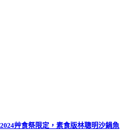
2024艸食祭限定，素食版林聰明沙鍋魚