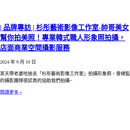
| 品牌專訪 | 杉彤藝術影像工作室-帥哥美女
幫你拍美照！專業韓式職人形象照拍攝，
店面商業空間攝影服務
2024 年 9 月 10 日
某天帶老婆哈迪去「杉彤藝術影像工作室」拍攝形象照，曾總監
的攝影團隊很認真的協助我們拍攝~
閱讀更多 »