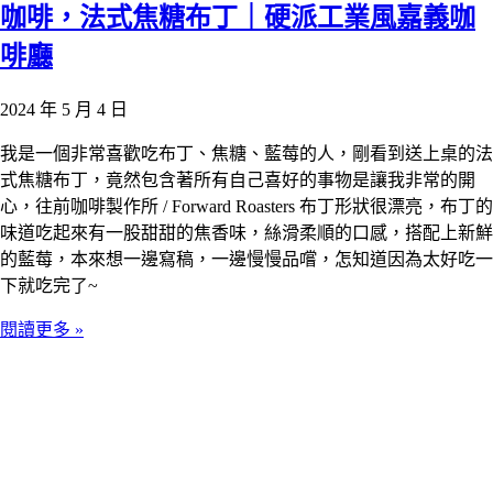
咖啡，法式焦糖布丁｜硬派工業風嘉義咖
啡廳
2024 年 5 月 4 日
我是一個非常喜歡吃布丁、焦糖、藍莓的人，剛看到送上桌的法
式焦糖布丁，竟然包含著所有自己喜好的事物是讓我非常的開
心，往前咖啡製作所 / Forward Roasters 布丁形狀很漂亮，布丁的
味道吃起來有一股甜甜的焦香味，絲滑柔順的口感，搭配上新鮮
的藍莓，本來想一邊寫稿，一邊慢慢品嚐，怎知道因為太好吃一
下就吃完了~
閱讀更多 »