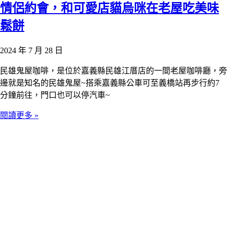
情侶約會，和可愛店貓烏咪在老屋吃美味
鬆餅
2024 年 7 月 28 日
民雄鬼屋咖啡，是位於嘉義縣民雄江厝店的一間老屋咖啡廳，旁
邊就是知名的民雄鬼屋~搭乘嘉義縣公車可至義橋站再步行約7
分鐘前往，門口也可以停汽車~
閱讀更多 »