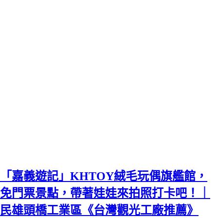
「嘉義遊記」KHTOY絨毛玩偶旗艦館，
免門票景點，帶著娃娃來拍照打卡吧！｜
民雄頭橋工業區《台灣觀光工廠推薦》