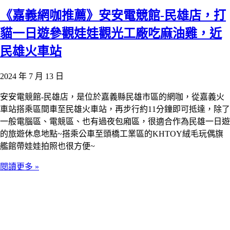
《嘉義網咖推薦》安安電競館-民雄店，打
貓一日遊參觀娃娃觀光工廠吃麻油雞，近
民雄火車站
2024 年 7 月 13 日
安安電競館-民雄店，是位於嘉義縣民雄市區的網咖，從嘉義火
車站搭乘區間車至民雄火車站，再步行約11分鐘即可抵達，除了
一般電腦區、電競區、也有過夜包廂區，很適合作為民雄一日遊
的旅遊休息地點~搭乘公車至頭橋工業區的KHTOY絨毛玩偶旗
艦館帶娃娃拍照也很方便~
閱讀更多 »