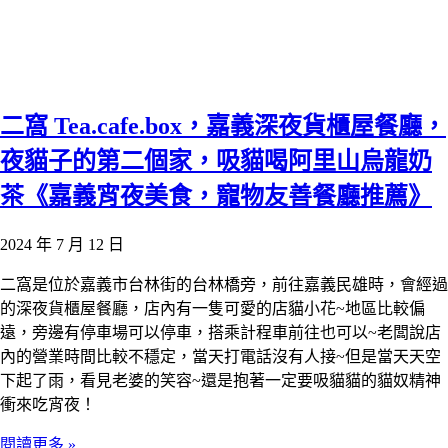
二窩 Tea.cafe.box，嘉義深夜貨櫃屋餐廳，
夜貓子的第二個家，吸貓喝阿里山烏龍奶
茶《嘉義宵夜美食，寵物友善餐廳推薦》
2024 年 7 月 12 日
二窩是位於嘉義市台林街的台林橋旁，前往嘉義民雄時，會經過
的深夜貨櫃屋餐廳，店內有一隻可愛的店貓小花~地區比較偏
遠，旁邊有停車場可以停車，搭乘計程車前往也可以~老闆說店
內的營業時間比較不穩定，當天打電話沒有人接~但是當天天空
下起了雨，看見老婆的笑容~還是抱著一定要吸貓貓的貓奴精神
衝來吃宵夜！
閱讀更多 »