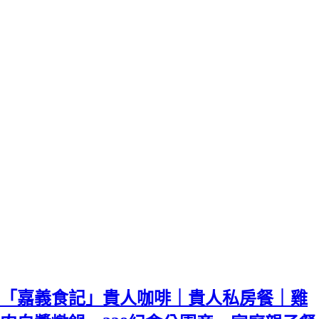
「嘉義食記」貴人咖啡｜貴人私房餐｜雞