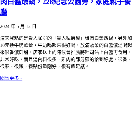
肉白醬燉鍋，228紀念公園旁，家庭親子餐
廳
2024 年 5 月 12 日
這天我點的是貴人咖啡的「貴人私房餐」雞肉白醬燉鍋，另外加
10元換牛奶歐蕾，牛奶喝起來很好喝，放滿蔬菜的白醬濃湯喝起
來很香濃鮮甜，店家送上的時候會推薦將吐司沾上白醬再食用，
非常好吃，而且湯內料很多，雞肉的部分煎的恰到好處，很香、
很酥、很嫩，餐點份量剛好，很有飽足感。
閱讀更多 »