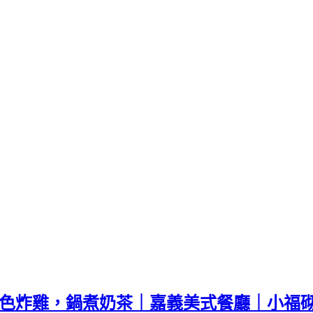
風，特色炸雞，鍋煮奶茶｜嘉義美式餐廳｜小福