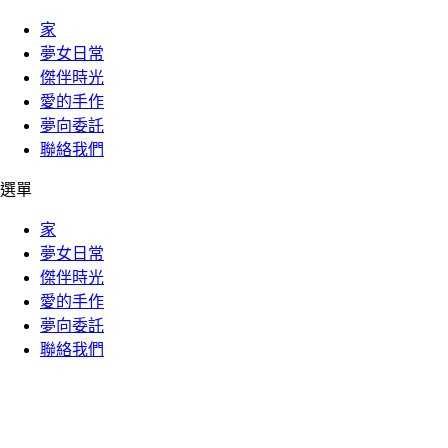
家
夢女日常
傑伴時光
愛的手作
夢向委託
聯絡我們
選單
家
夢女日常
傑伴時光
愛的手作
夢向委託
聯絡我們