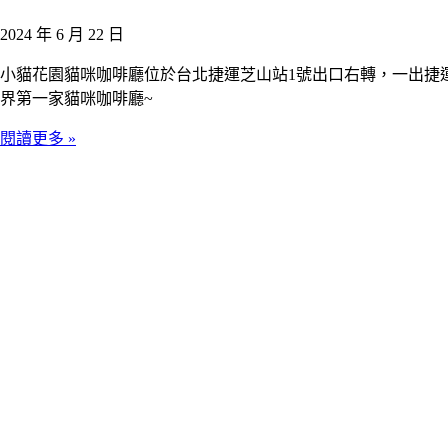
2024 年 6 月 22 日
小貓花園貓咪咖啡廳位於台北捷運芝山站1號出口右轉，一出捷
界第一家貓咪咖啡廳~
閱讀更多 »