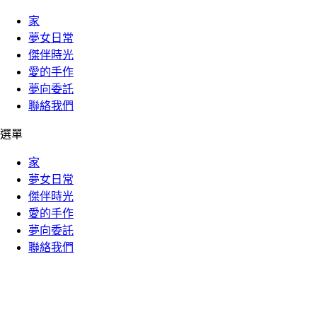
家
夢女日常
傑伴時光
愛的手作
夢向委託
聯絡我們
選單
家
夢女日常
傑伴時光
愛的手作
夢向委託
聯絡我們