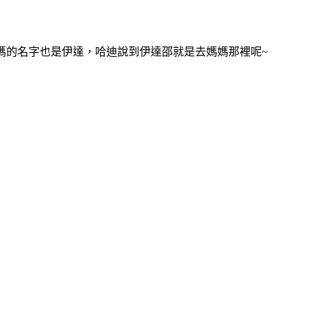
媽的名字也是伊達，哈迪說到伊達邵就是去媽媽那裡呢~