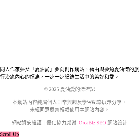
同人作家夢女「夏油愛」夢向創作網站，藉由與夢角夏油傑的旅
行治癒內心的傷痛，一步一步紀錄生活中的美好和愛。
© 2025 夏油愛的漂流記
本網站內容純屬個人日常興趣及學習紀錄展示分享，
未經同意嚴禁轉載使用本網站內容。
網站資安維護｜優化協力感謝
OrcaBiz SEO
網站設計
Scroll Up