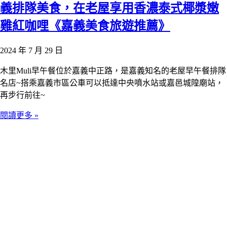
義排隊美食，在老屋享用香濃泰式椰漿嫩
雞紅咖哩《嘉義美食旅遊推薦》
2024 年 7 月 29 日
木里Muli早午餐位於嘉義中正路，是嘉義知名的老屋早午餐排隊
名店~搭乘嘉義市區公車可以抵達中央噴水站或嘉邑城隍廟站，
再步行前往~
閱讀更多 »