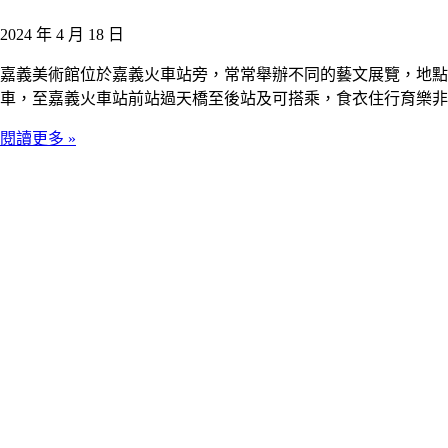
2024 年 4 月 18 日
嘉義美術館位於嘉義火車站旁，常常舉辦不同的藝文展覽，地點
車，至嘉義火車站前站過天橋至後站及可搭乘，食衣住行育樂非
閱讀更多 »