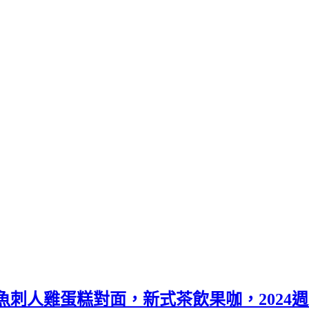
，嘉義魚刺人雞蛋糕對面，新式茶飲果咖，20