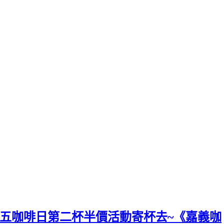
24週五咖啡日第二杯半價活動寄杯去~《嘉義咖