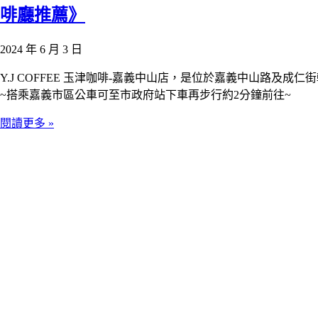
啡廳推薦》
2024 年 6 月 3 日
Y.J COFFEE 玉津咖啡-嘉義中山店，是位於嘉義中山路
~搭乘嘉義市區公車可至市政府站下車再步行約2分鐘前往~
閱讀更多 »