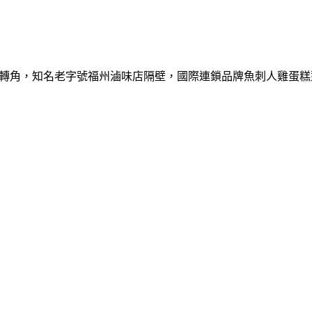
及成仁街轉角，知名老字號福州滷味店隔壁，國際連鎖品牌魚刺人雞