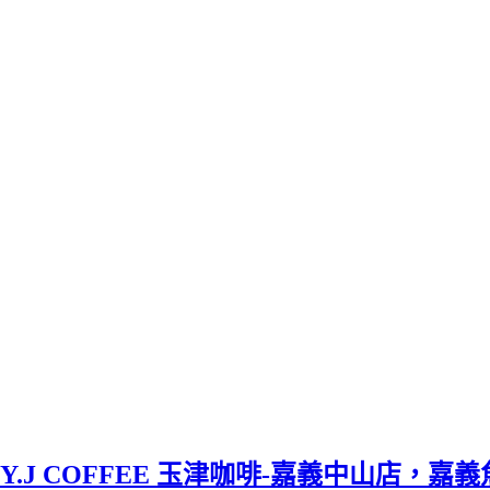
Y.J COFFEE 玉津咖啡-嘉義中山店