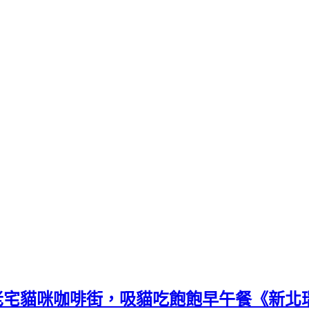
猴硐貓村，老宅貓咪咖啡街，吸貓吃飽飽早午餐《