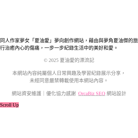
同人作家夢女「夏油愛」夢向創作網站，藉由與夢角夏油傑的旅
行治癒內心的傷痛，一步一步紀錄生活中的美好和愛。
© 2025 夏油愛的漂流記
本網站內容純屬個人日常興趣及學習紀錄展示分享，
未經同意嚴禁轉載使用本網站內容。
網站資安維護｜優化協力感謝
OrcaBiz SEO
網站設計
Scroll Up