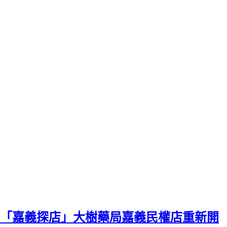
「嘉義探店」大樹藥局嘉義民權店重新開