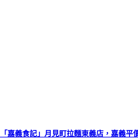
「嘉義食記」月見町拉麵東義店，嘉義平價