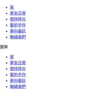
家
夢女日常
傑伴時光
愛的手作
夢向委託
聯絡我們
選單
家
夢女日常
傑伴時光
愛的手作
夢向委託
聯絡我們