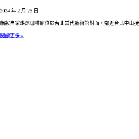
2024 年 2 月 25 日
貓妝自家烘焙咖啡館位於台北當代藝術館對面，鄰近台北中山捷
閱讀更多 »