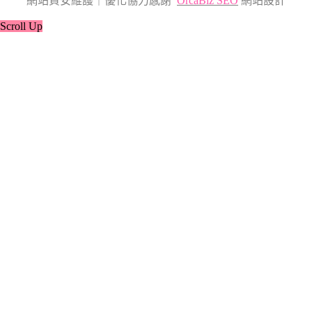
網站資安維護｜優化協力感謝
OrcaBiz SEO
網站設計
Scroll Up