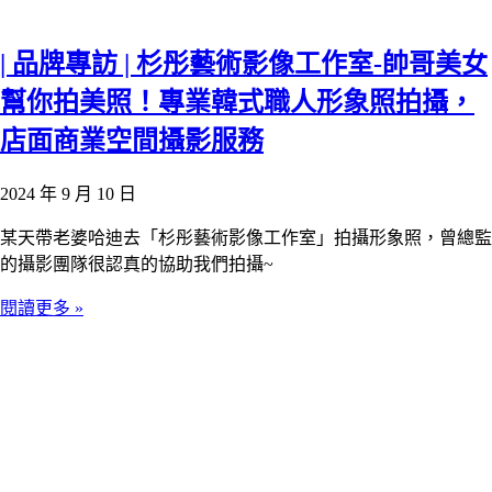
| 品牌專訪 | 杉彤藝術影像工作室-帥哥美女
幫你拍美照！專業韓式職人形象照拍攝，
店面商業空間攝影服務
2024 年 9 月 10 日
某天帶老婆哈迪去「杉彤藝術影像工作室」拍攝形象照，曾總監
的攝影團隊很認真的協助我們拍攝~
閱讀更多 »