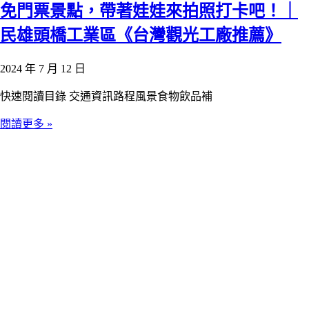
免門票景點，帶著娃娃來拍照打卡吧！｜
民雄頭橋工業區《台灣觀光工廠推薦》
2024 年 7 月 12 日
快速閱讀目錄 交通資訊路程風景食物飲品補
閱讀更多 »