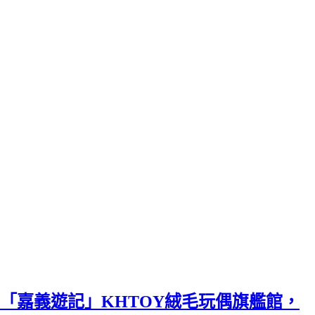
「嘉義遊記」KHTOY絨毛玩偶旗艦館，