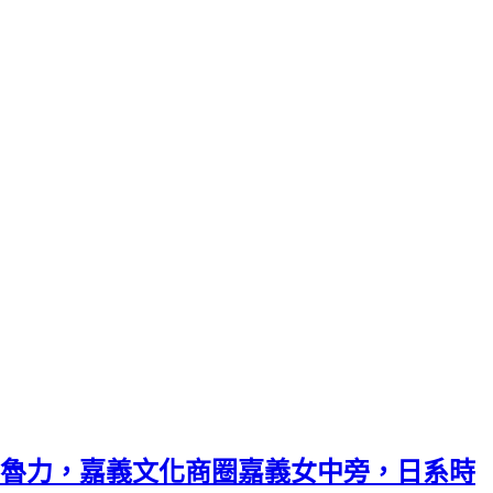
魯力，嘉義文化商圈嘉義女中旁，日系時