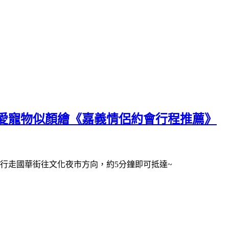
愛寵物似顏繪《嘉義情侶約會行程推薦》
行走國華街往文化夜市方向，約5分鐘即可抵達~