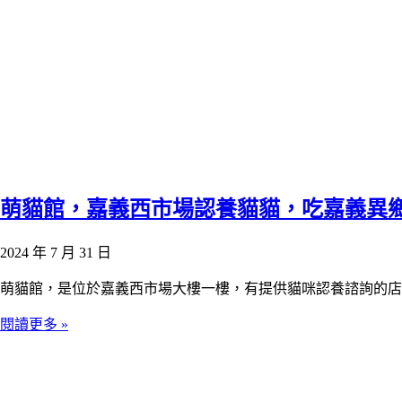
萌貓館，嘉義西市場認養貓貓，吃嘉義異
2024 年 7 月 31 日
萌貓館，是位於嘉義西市場大樓一樓，有提供貓咪認養諮詢的店
閱讀更多 »