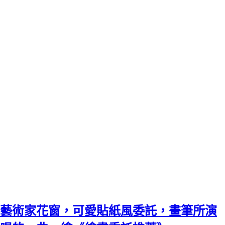
藝術家花窗，可愛貼紙風委託，畫筆所演