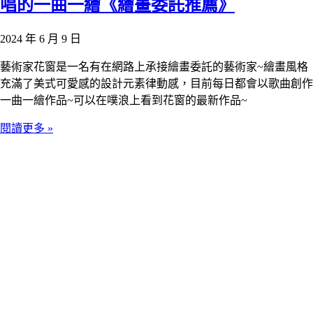
唱的一曲一繪《繪畫委託推薦》
2024 年 6 月 9 日
藝術家花窗是一名有在網路上承接繪畫委託的藝術家~繪畫風格
充滿了美式可愛感的設計元素律動感，目前每日都會以歌曲創作
一曲一繪作品~可以在噗浪上看到花窗的最新作品~
閱讀更多 »