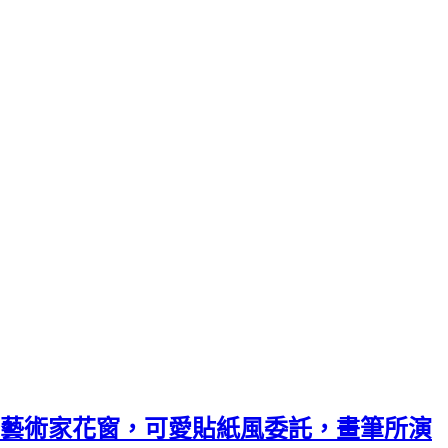
藝術家花窗，可愛貼紙風委託，畫筆所演