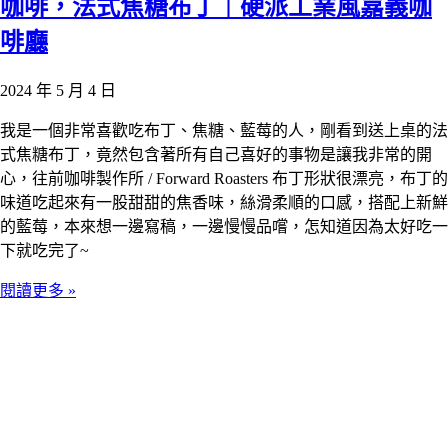
咖啡，法式焦糖布丁｜硬派工業風嘉義咖
啡廳
2024 年 5 月 4 日
我是一個非常喜歡吃布丁、焦糖、藍莓的人，剛看到送上桌的法
式焦糖布丁，竟然包含著所有自己喜好的事物是讓我非常的開
心，往前咖啡製作所 / Forward Roasters 布丁形狀很漂亮，布丁的
味道吃起來有一股甜甜的焦香味，絲滑柔順的口感，搭配上新鮮
的藍莓，本來想一邊寫稿，一邊慢慢品嚐，怎知道因為太好吃一
下就吃完了~
閱讀更多 »