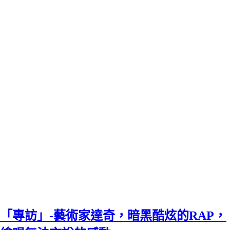
「專訪」-藝術家達奇，暗黑酷炫的RAP，