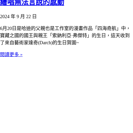
繪唱無法言說的感動
2024 年 9 月 22 日
6月20日是哈迪的父親也是工作室的漫畫作品「四海奇航」中，
寶藏之國的國王與親王「索鈉利亞·弗傑特」的生日，這天收到
了來自藝術家達奇(Darch)的生日賀圖~
閱讀更多 »