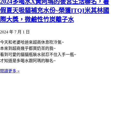
2024多喝水X黃阿瑪的後宮生活聯名，暑
假夏天吸貓補充水份~榮獲ITQI米其林國
際大獎，微鹼性竹炭離子水
2024 年 7 月 1 日
今天和老婆哈迪來超商休息吹冷氣~
本來到超商幾乎都買奶茶的我~
看到可愛的貓貓瓶裝水就忍不住入手一瓶~
才知道是多喝水跟阿瑪的聯名~
閱讀更多 »