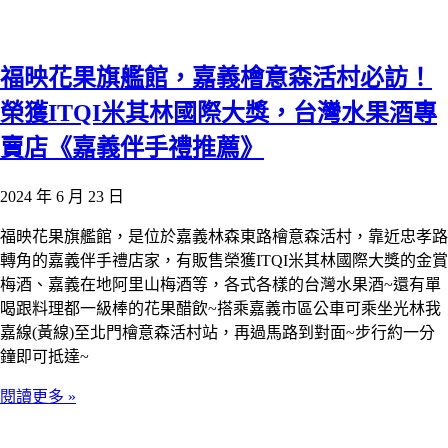
福映花果旗艦館，嘉義檜意森活村必訪！
榮獲ITQI米其林國際大獎，台灣水果酒專
賣店《嘉義伴手禮推薦》
2024 年 6 月 23 日
福映花果旗艦館，是位於嘉義林森東路檜意森活村，靠近忠孝路
轉角的嘉義伴手禮店家，有販售榮獲ITQI米其林國際大獎的金賞
梅酒、嘉義在地阿里山梅酒等，各式各樣的台灣水果酒~還有單
喝跟料理都一級棒的花果醋飲~搭乘嘉義市區公車可乘坐光林我
嘉線(黃線)至北門檜意森活村站，再過馬路到對面~步行約一分
鐘即可抵達~
閱讀更多 »