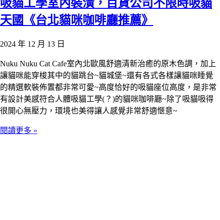
吸貓工學室內裝潢，百貨公司不限時吸貓
天國《台北貓咪咖啡廳推薦》
2024 年 12 月 13 日
Nuku Nuku Cat Cafe室內北歐風舒適清新治癒的原木色調，加上
讓貓咪能穿梭其中的貓跳台~貓城堡~還有各式各樣讓貓咪睡覺
的精選軟裝佈置都非常可愛~高度恰好的吸貓座位高度，是非常
有設計美感符合人體吸貓工學(？)的貓咪咖啡廳~除了吸貓吸得
很開心無壓力，環境也美得讓人感覺非常舒適愜意~
閱讀更多 »