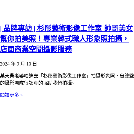
| 品牌專訪 | 杉彤藝術影像工作室-帥哥美女
幫你拍美照！專業韓式職人形象照拍攝，
店面商業空間攝影服務
2024 年 9 月 10 日
某天帶老婆哈迪去「杉彤藝術影像工作室」拍攝形象照，曾總監
的攝影團隊很認真的協助我們拍攝~
閱讀更多 »