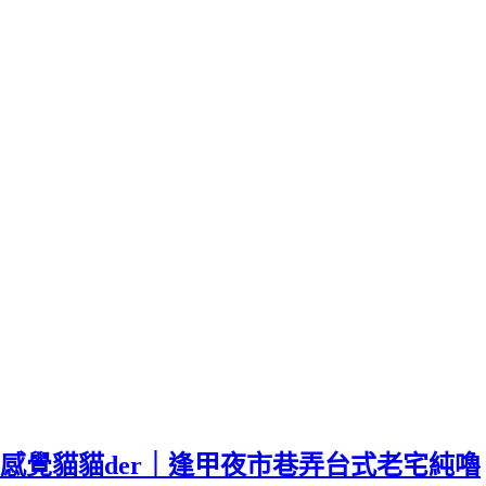
感覺貓貓der｜逢甲夜市巷弄台式老宅純嚕