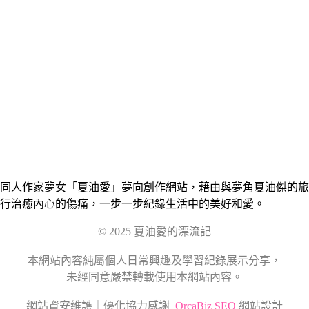
同人作家夢女「夏油愛」夢向創作網站，藉由與夢角夏油傑的旅
行治癒內心的傷痛，一步一步紀錄生活中的美好和愛。
© 2025 夏油愛的漂流記
本網站內容純屬個人日常興趣及學習紀錄展示分享，
未經同意嚴禁轉載使用本網站內容。
網站資安維護｜優化協力感謝
OrcaBiz SEO
網站設計