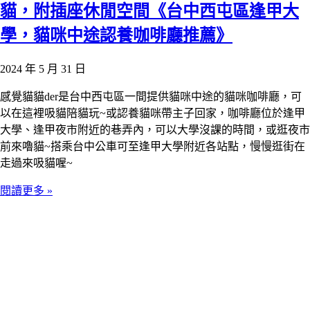
貓，附插座休閒空間《台中西屯區逢甲大
學，貓咪中途認養咖啡廳推薦》
2024 年 5 月 31 日
感覺貓貓der是台中西屯區一間提供貓咪中途的貓咪咖啡廳，可
以在這裡吸貓陪貓玩~或認養貓咪帶主子回家，咖啡廳位於逢甲
大學、逢甲夜市附近的巷弄內，可以大學沒課的時間，或逛夜市
前來嚕貓~搭乘台中公車可至逢甲大學附近各站點，慢慢逛街在
走過來吸貓喔~
閱讀更多 »