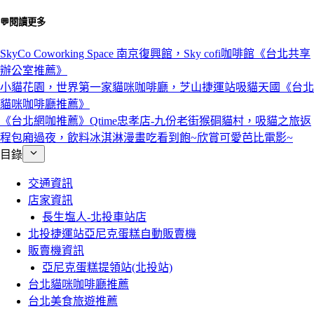
💬閱讀更多
SkyCo Coworking Space 南京復興館，Sky cofi咖啡館《台北共享
辦公室推薦》
小貓花園，世界第一家貓咪咖啡廳，芝山捷運站吸貓天國《台北
貓咪咖啡廳推薦》
《台北網咖推薦》Qtime忠孝店-九份老街猴硐貓村，吸貓之旅返
程包廂過夜，飲料冰淇淋漫畫吃看到飽~欣賞可愛芭比電影~
目錄
交通資訊
店家資訊
長生塩人-北投車站店
北投捷運站亞尼克蛋糕自動販賣機
販賣機資訊
亞尼克蛋糕提領站(北投站)
台北貓咪咖啡廳推薦
台北美食旅遊推薦