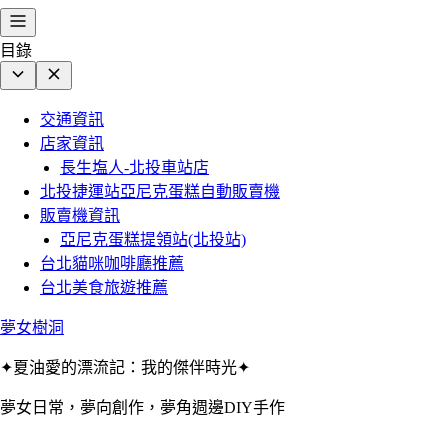
目錄
交通資訊
店家資訊
長生塩人-北投車站店
北投捷運站亞尼克蛋糕自動販賣機
販賣機資訊
亞尼克蛋糕提領站(北投站)
台北貓咪咖啡廳推薦
台北美食旅遊推薦
夢女樹洞
✦夏油愛的漂流記：我的傑伴時光✦
夢女日常，夢向創作，夢角週邊DIY手作