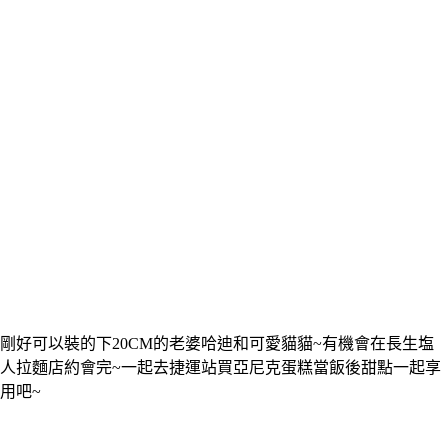
剛好可以裝的下20CM的老婆哈迪和可愛貓貓~有機會在長生塩
人拉麵店約會完~一起去捷運站買亞尼克蛋糕當飯後甜點一起享
用吧~