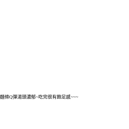
麵條Q彈湯頭濃郁~吃完很有飽足感~~~