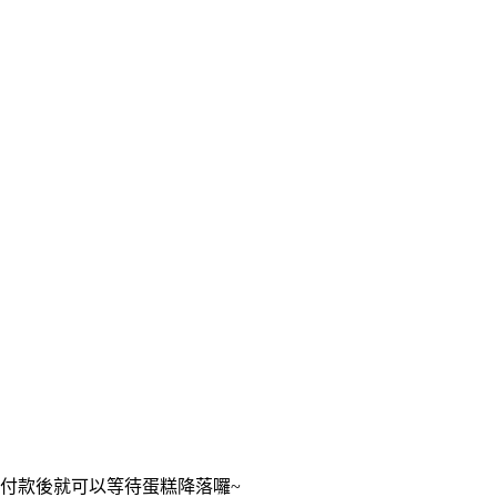
付款後就可以等待蛋糕降落囉~