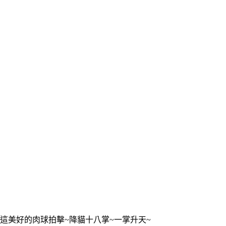
這美好的肉球拍擊~降貓十八掌~一掌升天~