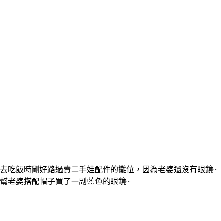
去吃飯時剛好路過賣二手娃配件的攤位，因為老婆還沒有眼鏡~
幫老婆搭配帽子買了一副藍色的眼鏡~