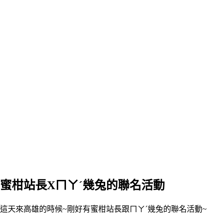
蜜柑站長Xㄇㄚˊ幾兔的聯名活動
這天來高雄的時候~剛好有蜜柑站長跟ㄇㄚˊ幾兔的聯名活動~