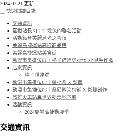
2024-07-21 更新
快速閱讀目錄
交通資訊
蜜柑站長Xㄇㄚˊ幾兔的聯名活動
活動舞台美麗島光之穹頂
美麗島捷運站高捷商品館
美麗島捷運站美食街
動漫市集攤位01｜格子貓娃舖x迷你小啾手作窩
店家資訊
格子貓娃舖
動漫市集攤位02｜蔡小希 X 菜農
動漫市集攤位03｜桑尼微笑狗舖 X 蜥蠵創作
高雄火車站異世界動漫地下城
活動資訊
2024夏戀高捷動漫季
交通資訊