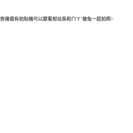
旁邊還有拍貼機可以跟蜜柑站長和ㄇㄚˊ幾兔一起拍照~