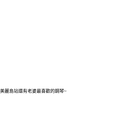
美麗島站還有老婆最喜歡的鋼琴~