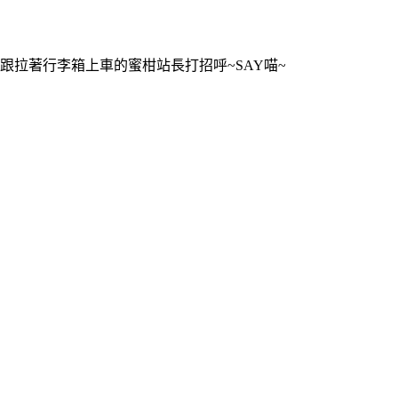
跟拉著行李箱上車的蜜柑站長打招呼~SAY喵~