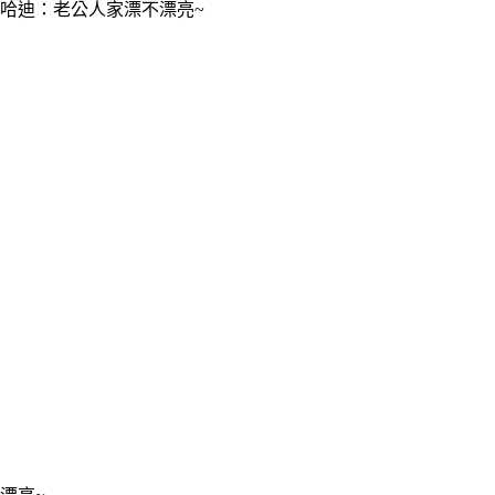
哈迪：老公人家漂不漂亮~