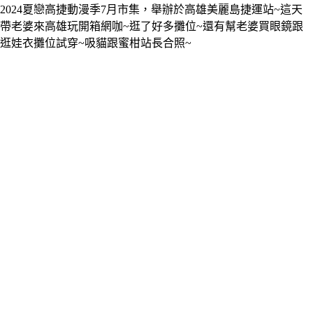
2024夏戀高捷動漫季7月市集，舉辦於高雄美麗島捷運站~這天
帶老婆來高雄玩開箱網咖~逛了好多攤位~還有幫老婆買眼鏡跟
逛娃衣攤位試穿~吸貓跟蜜柑站長合照~