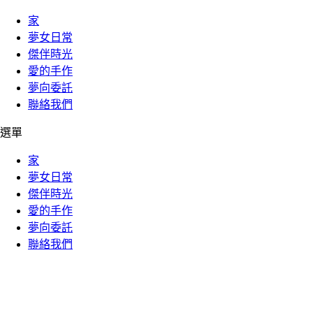
家
夢女日常
傑伴時光
愛的手作
夢向委託
聯絡我們
選單
家
夢女日常
傑伴時光
愛的手作
夢向委託
聯絡我們