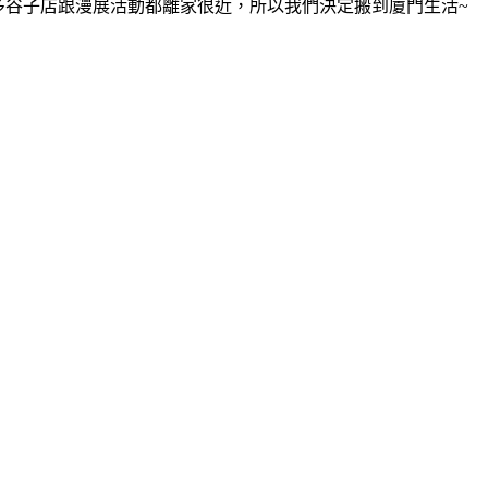
多谷子店跟漫展活動都離家很近，所以我們決定搬到廈門生活~