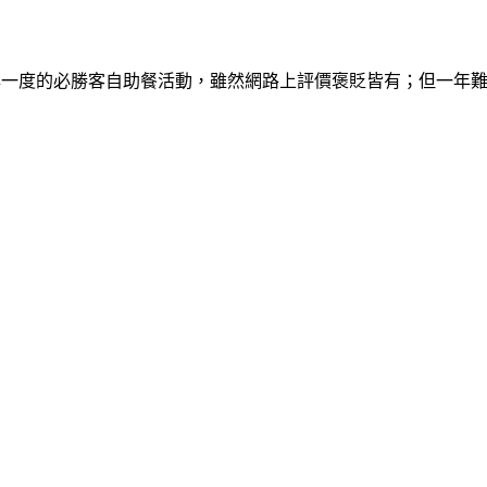
陸有一年一度的必勝客自助餐活動，雖然網路上評價褒貶皆有；但一