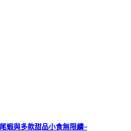
鳳尾蝦與多款甜品小食無限續~