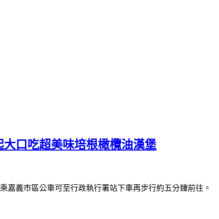
一起大口吃超美味培根橄欖油漢堡
搭乘嘉義市區公車可至行政執行署站下車再步行約五分鐘前往。