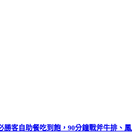
陸必勝客自助餐吃到飽，90分鐘戰斧牛排、