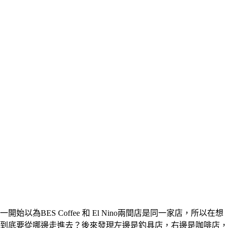
一開始以為BES Coffee 和 El Nino兩間店是同一家店，所以在想
到底要從哪邊走進去？後來發現左邊是釣具店，右邊是咖啡店，