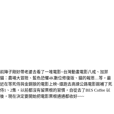
前陣子剛好帶老婆去看了一堆電影~台灣動畫電影八戒、加菲
貓：農場大冒險、藍色恐懼4K數位修復版、貓的報恩…等，最
近在等死侍與金鋼狼的電影上映~還跑去高速公路電影館補了死
侍1、2集，以前都沒有留票根的習慣，自從去了BES Coffee 以
後，現在決定要開始把電影票根通通都收好~~~