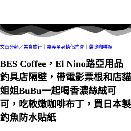
文章分類／
美食旅行
｜
嘉義單身情侶約會
｜
貓咪咖啡廳
BES Coffee，El Nino路亞用品
釣具店隔壁，帶電影票根和店貓
姐姐BuBu一起喝香濃絲絨可
可，吃軟嫩咖啡布丁，買日本製
釣魚防水貼紙