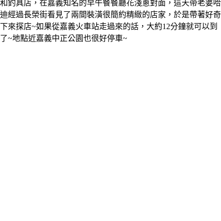
和釣具店，在嘉義知名的早午餐餐廳花淺蔥對面，這天帶老婆哈
迪經過長榮街看見了兩間裝潢很簡約精緻的店家，於是帶著好奇
下來探店~如果從嘉義火車站走過來的話，大約12分鐘就可以到
了~地點近嘉義中正公園也很好停車~