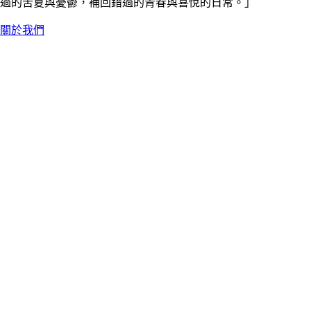
過的苦夏與憂鬱，補回錯過的青春與喜悅的日常。」
關於我們