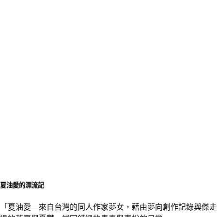
夏油愛的漂流記
「夏油愛––來自台灣的同人作家夢女，藉由夢向創作記錄與傑走