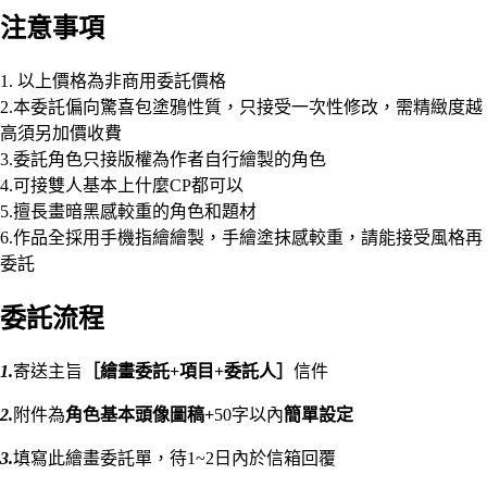
注意事項
1. 以上價格為非商用委託價格
2.本委託偏向驚喜包塗鴉性質，只接受一次性修改，需精緻度越
高須另加價收費
3.委託角色只接版權為作者自行繪製的角色
4.可接雙人基本上什麼CP都可以
5.擅長畫暗黑感較重的角色和題材
6.作品全採用手機指繪繪製，手繪塗抹感較重，請能接受風格再
委託
委託流程
1.
寄送主旨
［繪畫委託+項目+委託人］
信件
2.
附件為
角色基本頭像圖稿+
50字以內
簡單設定
3.
填寫此繪畫委託單，待1~2日內於信箱回覆